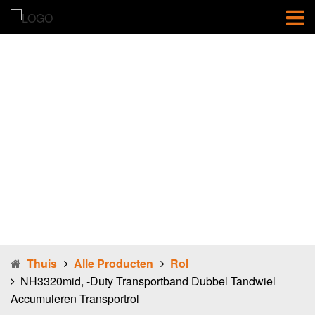
NH3320mid, -
duty
transportband
dubbel tandwiel
accumuleren
transportrol
Thuis
Alle Producten
Rol
NH3320mid, -duty Transportband Dubbel Tandwiel
Accumuleren Transportrol