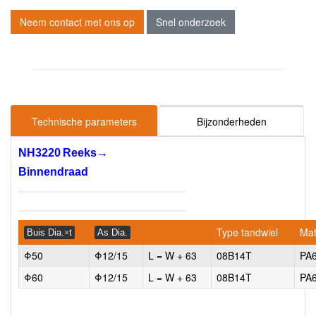
Neem contact met ons op
Snel onderzoek
Technische parameters
Bijzonderheden
NH3220
Reeks
→
Binnendraad
Type tandwiel
Mat
Buis Dia.
×
t
As Dia.
Φ50
Φ12/15
L = W + 63
08B14T
PA
Φ60
Φ12/15
L = W + 63
08B14T
PA