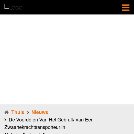
De voordelen
van het gebruik
van een
zwaartekrachtt
ransporteur in
materiaalbehan
delingssystem
en.
Thuis
Nieuws
De Voordelen Van Het Gebruik Van Een
Zwaartekrachttransporteur In