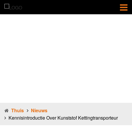
Kennisintroduc
tie over
kunststof
kettingtranspor
teur
Thuis
Nieuws
Kennisintroductie Over Kunststof Kettingtransporteur