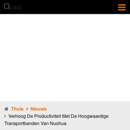
Verhoog de
productiviteit
met de
hoogwaardige
transportbande
n van Nuohua
Thuis
Nieuws
Verhoog De Productiviteit Met De Hoogwaardige
Transportbanden Van Nuohua