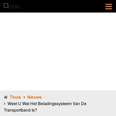
Weet u wat het
beladingssyste
em van de
transportband
is?
Thuis
Nieuws
Weet U Wat Het Beladingssysteem Van De
Transportband Is?